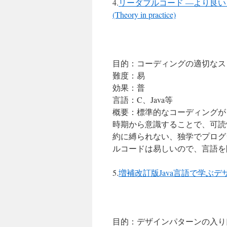
4.
リーダブルコード ―より良
(Theory in practice)
目的：コーディングの適切なス
難度：易
効果：普
言語：C、Java等
概要：標準的なコーディングが
時期から意識することで、可読
約に縛られない、独学でプログ
ルコードは易しいので、言語を
5.
増補改訂版Java言語で学ぶ
目的：デザインパターンの入り