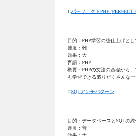
プ
1.
パーフェクトPHP (PERFECT SE
目的：PHP学習の総仕上げとし
難度：難
効果：大
言語：PHP
概要：PHPの文法の基礎から
も学習できる盛りだくさんな一
2.
SQLアンチパターン
目的：データベースとSQLの
難度：普
効果：大