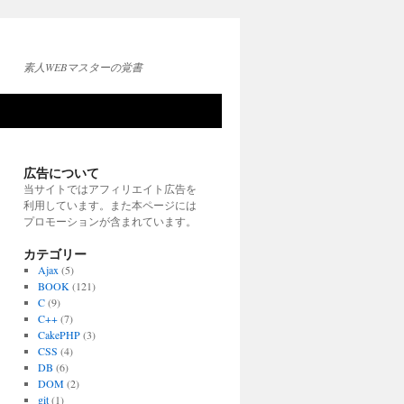
素人WEBマスターの覚書
広告について
当サイトではアフィリエイト広告を
利用しています。また本ページには
プロモーションが含まれています。
カテゴリー
Ajax
(5)
BOOK
(121)
C
(9)
C++
(7)
CakePHP
(3)
CSS
(4)
DB
(6)
DOM
(2)
git
(1)