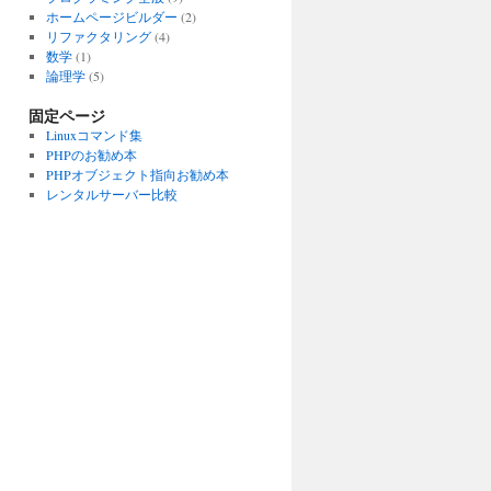
ホームページビルダー
(2)
リファクタリング
(4)
数学
(1)
論理学
(5)
固定ページ
Linuxコマンド集
PHPのお勧め本
PHPオブジェクト指向お勧め本
レンタルサーバー比較