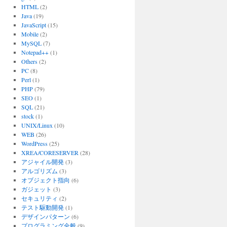
HTML
(2)
Java
(19)
JavaScript
(15)
Mobile
(2)
MySQL
(7)
Notepad++
(1)
Others
(2)
PC
(8)
Perl
(1)
PHP
(79)
SEO
(1)
SQL
(21)
stock
(1)
UNIX/Linux
(10)
WEB
(26)
WordPress
(25)
XREA/CORESERVER
(28)
アジャイル開発
(3)
アルゴリズム
(3)
オブジェクト指向
(6)
ガジェット
(3)
セキュリティ
(2)
テスト駆動開発
(1)
デザインパターン
(6)
プログラミング全般
(9)