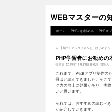
WEBマスターの
ホーム
PHPのお勧め本
PHPオ
コ
ン
←
【書評】アルゴリズムを、はじめよう
テ
PHP学習者にお勧めの本
ン
投稿日:
2015年11月23日
作成者:
管理人
ツ
これまで、WEBアプリ制作のた
へ
冊ほど読んできました。そこで
グ力の向上に効果があり、実際
ス
いと思います。
キ
それでは、おすすめの読むべき
ッ
が紹介していきます。